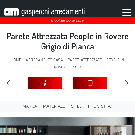
Parete Attrezzata People in Rovere
Grigio di Pianca
-
-
-
HOME
ARREDAMENTO CASA
PARETI ATTREZZATE
PEOPLE IN
ROVERE GRIGIO
MARCA
MATERIALE
STILE
I PIÙ VISTI A :