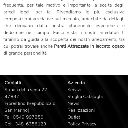
frequenta, per tale motivo è importante la scelta degli
arredi ideali per te. Rivendiamo le più esclusive
composizioni arredative sul mercato, arricchite da dettagli
che derivano dalla nostra pluriennale esperienza e
dedizione nel campo. Facci vista: i nostri arredatori ti
faranno da guida alla scoperta dei nostri arredamenti, tra
cui potrai trovare anche
Pareti Attrezzate
in laccato opaco
di grande personalità.
Contatti
Azienda
Strada della serra 22 -
Servizi
47897
Sfoglia Cataloghi
Fiorentino (Repubblica di
News
San Marino)
Realizzazioni
Tel:
0549 997850
Outlet
Cell:
348-6356129
Policy Privacy