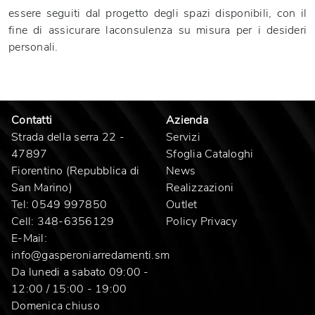
essere seguiti dal progetto degli spazi disponibili, con il
fine di assicurare laconsulenza su misura per i desideri
personali.
Contatti
Azienda
Strada della serra 22 -
Servizi
47897
Sfoglia Cataloghi
Fiorentino (Repubblica di
News
San Marino)
Realizzazioni
Tel:
0549 997850
Outlet
Cell:
348-6356129
Policy Privacy
E-Mail:
info@gasperoniarredamenti.sm
Da lunedi a sabato 09:00 -
12:00 / 15:00 - 19:00
Domenica chiuso