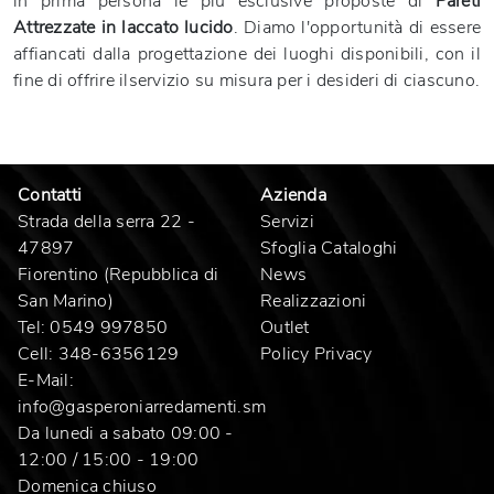
in prima persona le più esclusive proposte di
Pareti
Attrezzate
in laccato lucido
. Diamo l'opportunità di essere
affiancati dalla progettazione dei luoghi disponibili, con il
fine di offrire ilservizio su misura per i desideri di ciascuno.
Contatti
Azienda
Strada della serra 22 -
Servizi
47897
Sfoglia Cataloghi
Fiorentino (Repubblica di
News
San Marino)
Realizzazioni
Tel:
0549 997850
Outlet
Cell:
348-6356129
Policy Privacy
E-Mail:
info@gasperoniarredamenti.sm
Da lunedi a sabato 09:00 -
12:00 / 15:00 - 19:00
Domenica chiuso