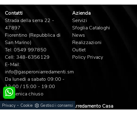
Contatti
Azienda
Strada della serra 22 -
Servizi
47897
Sfoglia Cataloghi
Fiorentino (Repubblica di
News
San Marino)
Realizzazioni
Tel:
0549 997850
Outlet
Cell:
348-6356129
Policy Privacy
E-Mail:
info@gasperoniarredamenti.sm
Da lunedi a sabato 09:00 -
12:00 / 15:00 - 19:00
Domenica chiuso
-
Cucine
Arredamento Casa
Privacy
Cookie
Gestisci i consensi
Cucine Design
Pareti Attrezzate
Cucine Moderne
Divani
Cucine Classiche
Tavoli
Cucine su misura
Letti