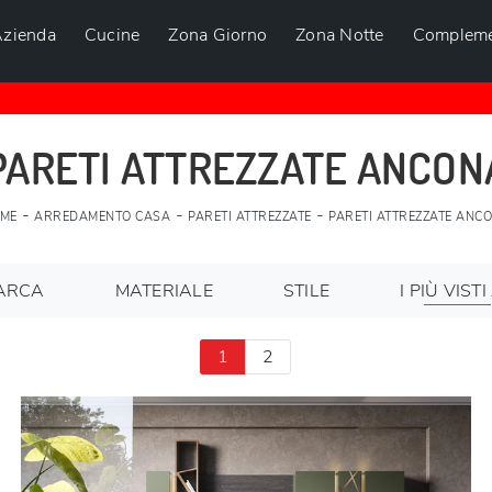
zienda
Cucine
Zona Giorno
Zona Notte
Compleme
PARETI ATTREZZATE ANCON
-
-
-
ME
ARREDAMENTO CASA
PARETI ATTREZZATE
PARETI ATTREZZATE ANC
ARCA
MATERIALE
STILE
I PIÙ VISTI 
1
2