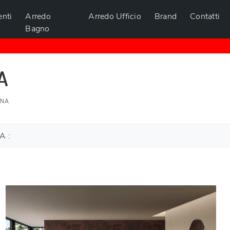
nti
Arredo
Arredo Ufficio
Brand
Contatti
Bagno
A
ONA
A :