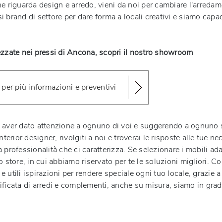
che riguarda design e arredo, vieni da noi per cambiare l'arreda
i brand di settore per dare forma a locali creativi e siamo capac
rezzate nei pressi di Ancona, scopri il nostro showroom
 per più informazioni e preventivi
aver dato attenzione a ognuno di voi e suggerendo a ognuno s
interior designer, rivolgiti a noi e troverai le risposte alle tue n
 professionalità che ci caratterizza. Se selezionare i mobili adat
o store, in cui abbiamo riservato per te le soluzioni migliori. Co
 utili ispirazioni per rendere speciale ogni tuo locale, grazie a 
sificata di arredi e complementi, anche su misura, siamo in gra