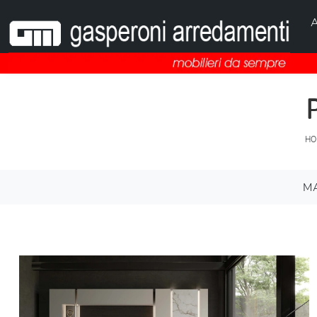
A
HO
M