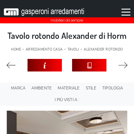
Tavolo rotondo Alexander di Horm
-
-
-
HOME
ARREDAMENTO CASA
TAVOLI
ALEXANDER ROTONDO
MARCA
AMBIENTE
MATERIALE
STILE
TIPOLOGIA
I PIÙ VISTI A :