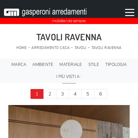
TAVOLI RAVENNA
-
-
-
HOME
ARREDAMENTO CASA
TAVOLI
TAVOLI RAVENNA
MARCA
AMBIENTE
MATERIALE
STILE
TIPOLOGIA
I PIÙ VISTI A :
1
2
3
4
5
6