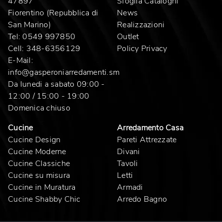
47897
Sfoglia Cataloghi
Fiorentino (Repubblica di
News
San Marino)
Realizzazioni
Tel:
0549 997850
Outlet
Cell:
348-6356129
Policy Privacy
E-Mail:
info@gasperoniarredamenti.sm
Da lunedi a sabato 09:00 -
12:00 / 15:00 - 19:00
Domenica chiuso
Cucine
Arredamento Casa
Cucine Design
Pareti Attrezzate
Cucine Moderne
Divani
Cucine Classiche
Tavoli
Cucine su misura
Letti
Cucine in Muratura
Armadi
Cucine Shabby Chic
Arredo Bagno