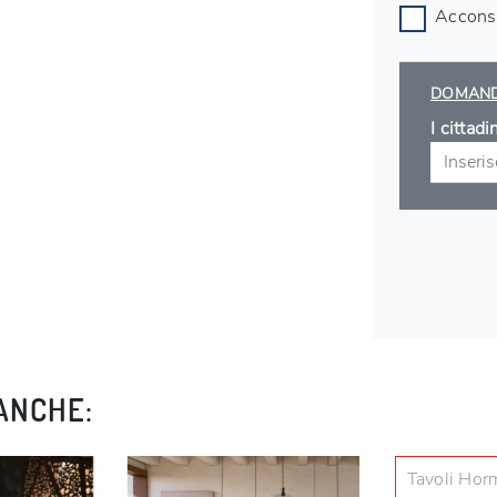
Acconse
DOMAND
I cittad
ANCHE:
Tavoli Hor