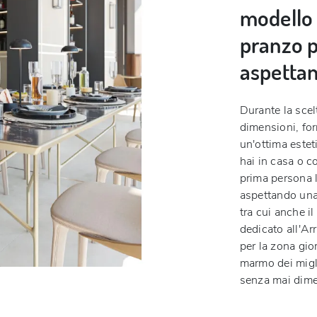
modello 
pranzo p
aspetta
Durante la scel
dimensioni, for
un'ottima estet
hai in casa o co
prima persona l
aspettando una 
tra cui anche i
dedicato all'Ar
per la zona gio
marmo dei miglio
senza mai dimen