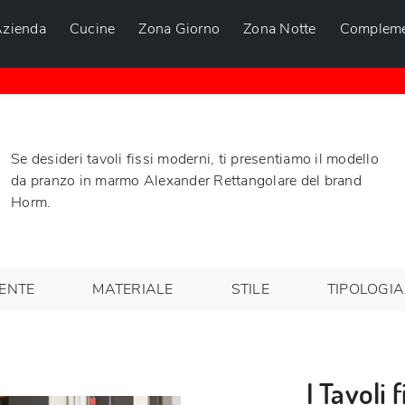
zienda
Cucine
Zona Giorno
Zona Notte
Compleme
Se desideri tavoli fissi moderni, ti presentiamo il modello
da pranzo in marmo Alexander Rettangolare del brand
Horm.
ENTE
MATERIALE
STILE
TIPOLOGIA
I Tavoli 