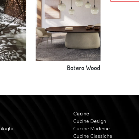
Botero Wood
Cucine
Cucine Design
aloghi
Cucine Moderne
Cucine Classiche