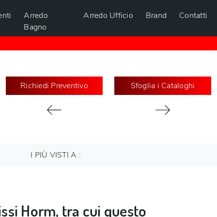
nti
Arredo
Arredo Ufficio
Brand
Contatti
Bagno
Richiedi Preventivo
Sfoglia i Cataloghi
I PIÙ VISTI A :
fissi Horm, tra cui questo