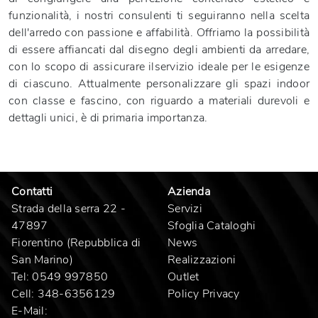
funzionalità, i nostri consulenti ti seguiranno nella scelta
dell'arredo con passione e affabilità. Offriamo la possibilità
di essere affiancati dal disegno degli ambienti da arredare,
con lo scopo di assicurare ilservizio ideale per le esigenze
di ciascuno. Attualmente personalizzare gli spazi indoor
con classe e fascino, con riguardo a materiali durevoli e
dettagli unici, è di primaria importanza.
Contatti
Azienda
Strada della serra 22 -
Servizi
47897
Sfoglia Cataloghi
Fiorentino (Repubblica di
News
San Marino)
Realizzazioni
Tel:
0549 997850
Outlet
Cell:
348-6356129
Policy Privacy
E-Mail: