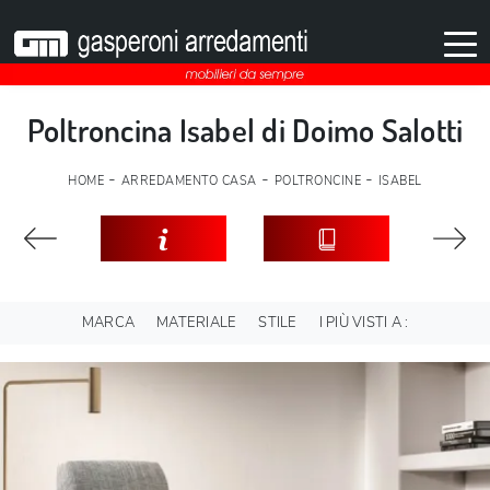
Poltroncina Isabel di Doimo Salotti
-
-
-
HOME
ARREDAMENTO CASA
POLTRONCINE
ISABEL
MARCA
MATERIALE
STILE
I PIÙ VISTI A :