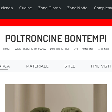
zienda
Cucine
Zona Giorno
Zona Notte
Compleme
POLTRONCINE BONTEMPI
-
-
-
HOME
ARREDAMENTO CASA
POLTRONCINE
POLTRONCINE BONTEMPI
ARCA
MATERIALE
STILE
I PIÙ VISTI 