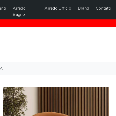
nti
Arredo
Arredo Ufficio
Brand
Contatti
Bagno
A :