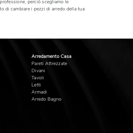
 professione, perciò scegliamo le
o di cambiare i pezzi di arredo della tua
Arredamento Casa
Pareti Attrezzate
Divani
Tavoli
Letti
Armadi
Arredo Bagno