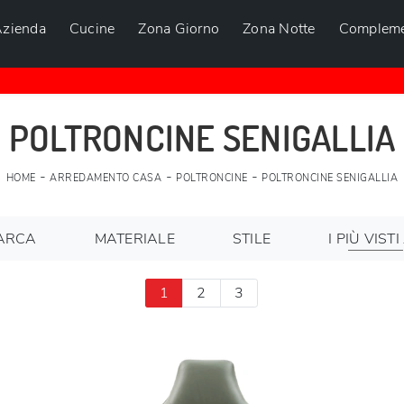
zienda
Cucine
Zona Giorno
Zona Notte
Compleme
POLTRONCINE SENIGALLIA
-
-
-
HOME
ARREDAMENTO CASA
POLTRONCINE
POLTRONCINE SENIGALLIA
ARCA
MATERIALE
STILE
I PIÙ VISTI 
1
2
3