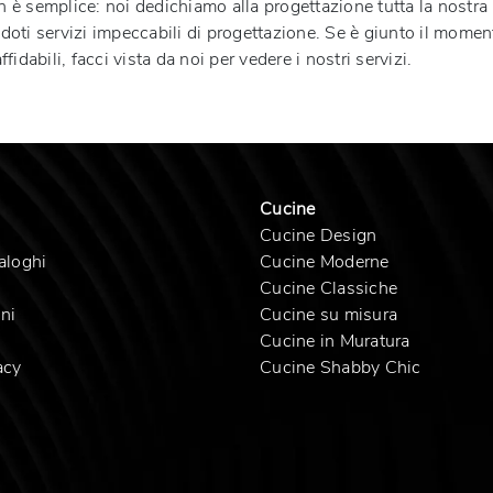
 è semplice: noi dedichiamo alla progettazione tutta la nostra
doti servizi impeccabili di progettazione. Se è giunto il moment
fidabili, facci vista da noi per vedere i nostri servizi.
Cucine
Cucine Design
aloghi
Cucine Moderne
Cucine Classiche
ni
Cucine su misura
Cucine in Muratura
acy
Cucine Shabby Chic