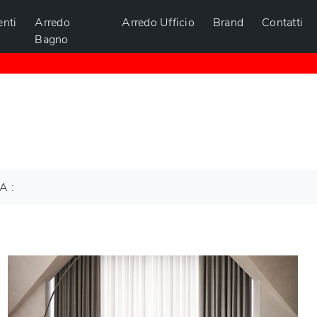
nti
Arredo
Arredo Ufficio
Brand
Contatti
Bagno
A :