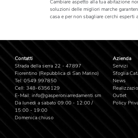
Cambiare aspetto alla tua abitazione non
soluzioni delle migliori marche garanten
casa e per non sbagliare cerchi esperti af
Contatti
Azienda
Strada della serra 22 - 47897
Servizi
Fiorentino (Repubblica di San Marino)
Sfoglia Cat
Tel:
0549 997850
News
Cell:
348-6356129
Realizzazio
E-Mail:
info@gasperoniarredamenti.sm
Outlet
Da lunedi a sabato 09:00 - 12:00 /
Policy Priv
15:00 - 19:00
Domenica chiuso