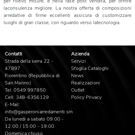
per rilievo misure, e nella fase post vendita, per offrire
laconsulenza migliore. La nostra offerta di composizioni
arredative di firme eccellenti assicura di customizzare
luoghi di gran classe, con riguardo verso latecnologia.
Contatti
Azienda
Strada della serra 22 -
Servizi
47897
Sfoglia Cataloghi
Fiorentino (Repubblica di
News
San Marino)
Realizzazioni
Tel:
0549 997850
Outlet
Cell:
348-6356129
Policy Privacy
E-Mail:
info@gasperoniarredamenti.sm
Da lunedi a sabato 09:00 -
12:00 / 15:00 - 19:00
Domenica chiuso