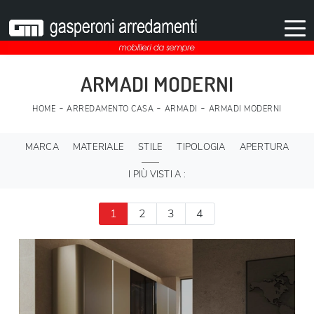
ARMADI MODERNI
-
-
-
HOME
ARREDAMENTO CASA
ARMADI
ARMADI MODERNI
MARCA
MATERIALE
STILE
TIPOLOGIA
APERTURA
I PIÙ VISTI A :
1
2
3
4