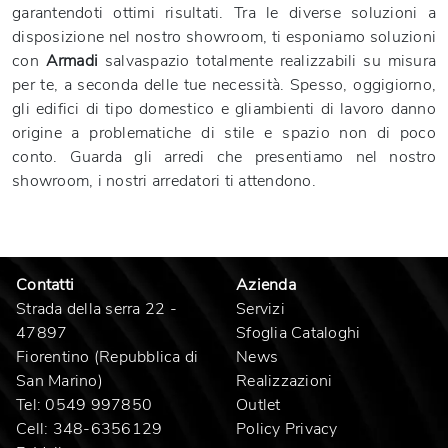
garantendoti ottimi risultati. Tra le diverse soluzioni a
disposizione nel nostro showroom, ti esponiamo soluzioni
con
Armadi
salvaspazio totalmente realizzabili su misura
per te, a seconda delle tue necessità. Spesso, oggigiorno,
gli edifici di tipo domestico e gliambienti di lavoro danno
origine a problematiche di stile e spazio non di poco
conto. Guarda gli arredi che presentiamo nel nostro
showroom, i nostri arredatori ti attendono.
Contatti
Azienda
Strada della serra 22 -
Servizi
47897
Sfoglia Cataloghi
Fiorentino (Repubblica di
News
San Marino)
Realizzazioni
Tel:
0549 997850
Outlet
Cell:
348-6356129
Policy Privacy