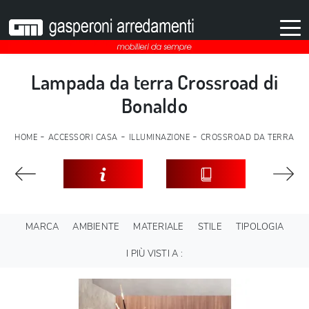
Lampada da terra Crossroad di
Bonaldo
-
-
-
HOME
ACCESSORI CASA
ILLUMINAZIONE
CROSSROAD DA TERRA
MARCA
AMBIENTE
MATERIALE
STILE
TIPOLOGIA
I PIÙ VISTI A :