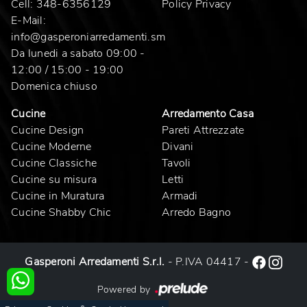
Cell:
348-6356129
Policy Privacy
E-Mail:
info@gasperoniarredamenti.sm
Da lunedi a sabato 09:00 -
12:00 / 15:00 - 19:00
Domenica chiuso
Cucine
Arredamento Casa
Cucine Design
Pareti Attrezzate
Cucine Moderne
Divani
Cucine Classiche
Tavoli
Cucine su misura
Letti
Cucine in Muratura
Armadi
Cucine Shabby Chic
Arredo Bagno
Gasperoni Arredamenti S.r.l.
- P.IVA 04417 -
Powered by