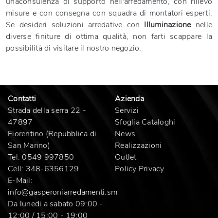
unaconsulenza di supporto nell'arredamento, con rilievo
misure e con consegna con squadra di montatori esperti.
Se desideri soluzioni arredative con
Illuminazione
nelle
diverse finiture di ottima qualità, non farti scappare la
possibilità di visitare il nostro negozio.
Contatti
Azienda
Strada della serra 22 -
Servizi
47897
Sfoglia Cataloghi
Fiorentino (Repubblica di
News
San Marino)
Realizzazioni
Tel:
0549 997850
Outlet
Cell:
348-6356129
Policy Privacy
E-Mail:
info@gasperoniarredamenti.sm
Da lunedi a sabato 09:00 -
12:00 / 15:00 - 19:00