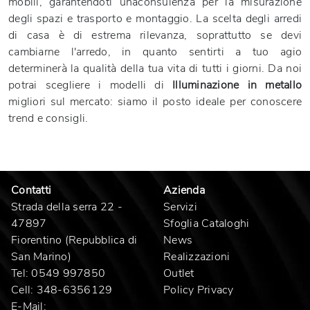
mobili, garantendoti unaconsulenza per la misurazione
degli spazi e trasporto e montaggio. La scelta degli arredi
di casa è di estrema rilevanza, soprattutto se devi
cambiarne l'arredo, in quanto sentirti a tuo agio
determinerà la qualità della tua vita di tutti i giorni. Da noi
potrai scegliere i modelli di
Illuminazione
in metallo
migliori sul mercato: siamo il posto ideale per conoscere
trend e consigli.
Contatti
Azienda
Strada della serra 22 -
Servizi
47897
Sfoglia Cataloghi
Fiorentino (Repubblica di
News
San Marino)
Realizzazioni
Tel:
0549 997850
Outlet
Cell:
348-6356129
Policy Privacy
E-Mail: