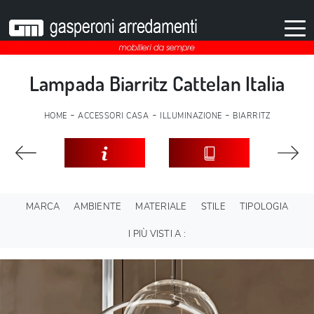
Lampada Biarritz Cattelan Italia
-
-
-
HOME
ACCESSORI CASA
ILLUMINAZIONE
BIARRITZ
MARCA
AMBIENTE
MATERIALE
STILE
TIPOLOGIA
I PIÙ VISTI A :