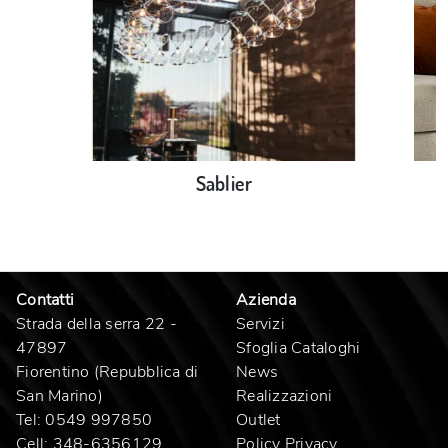
Sablier
Contatti
Azienda
Strada della serra 22 -
Servizi
47897
Sfoglia Cataloghi
Fiorentino (Repubblica di
News
San Marino)
Realizzazioni
Tel:
0549 997850
Outlet
Cell:
348-6356129
Policy Privacy