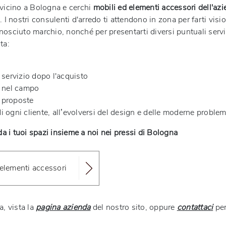
i vicino a Bologna e cerchi
mobili ed elementi accessori dell'az
e. I nostri consulenti d'arredo ti attendono in zona per farti vis
nosciuto marchio, nonché per presentarti diversi puntuali serviz
ta:
l servizio dopo l'acquisto
e nel campo
e proposte
i ogni cliente, all’evolversi del design e delle moderne problem
eda i tuoi spazi insieme a noi nei pressi di Bologna
d elementi accessori
a, vista la
pagina azienda
del nostro sito, oppure
contattaci
per