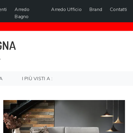
nti
Arredo
Arredo Ufficio
Brand
Contatti
Bagno
GNA
A
IA
I PIÙ VISTI A :