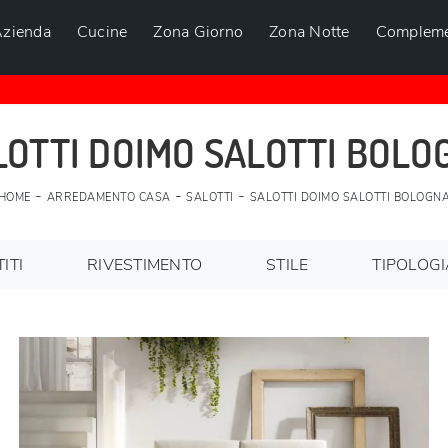
zienda
Cucine
Zona Giorno
Zona Notte
Compleme
LOTTI DOIMO SALOTTI BOLO
-
-
-
HOME
ARREDAMENTO CASA
SALOTTI
SALOTTI DOIMO SALOTTI BOLOGN
ITI
RIVESTIMENTO
STILE
TIPOLOG