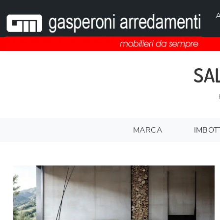
A
SA
MARCA
IMBOTT