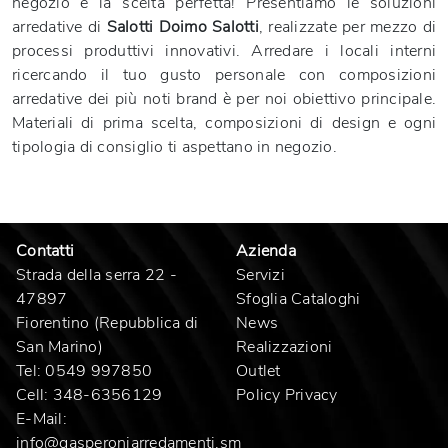
negozio è la scelta perfetta! Presentiamo le soluzioni
arredative di
Salotti
Doimo Salotti
, realizzate per mezzo di
processi produttivi innovativi. Arredare i locali interni
ricercando il tuo gusto personale con composizioni
arredative dei più noti brand è per noi obiettivo principale.
Materiali di prima scelta, composizioni di design e ogni
tipologia di consiglio ti aspettano in negozio.
Contatti
Azienda
Strada della serra 22 -
Servizi
47897
Sfoglia Cataloghi
Fiorentino (Repubblica di
News
San Marino)
Realizzazioni
Tel:
0549 997850
Outlet
Cell:
348-6356129
Policy Privacy
E-Mail:
info@gasperoniarredamenti.sm