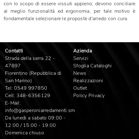
con lo scopo di essere vissuti appieno, devono conciliare
al meglio funzionalità ed ergonomia, per tale motivo è
fondamentale selezionare le proposte d'arredo con cura.
Contatti
Azienda
Strada della serra 22 -
Servizi
47897
Sfoglia Cataloghi
Fiorentino (Repubblica di
News
San Marino)
Realizzazioni
Tel:
0549 997850
Outlet
Cell:
348-6356129
Policy Privacy
E-Mail:
info@gasperoniarredamenti.sm
Da lunedi a sabato 09:00 -
12:00 / 15:00 - 19:00
Domenica chiuso