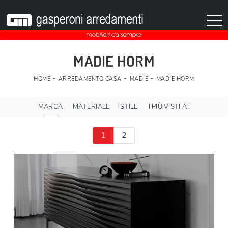
MADIE HORM
-
-
-
HOME
ARREDAMENTO CASA
MADIE
MADIE HORM
MARCA
MATERIALE
STILE
I PIÙ VISTI A :
1
2