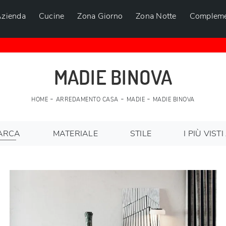
zienda
Cucine
Zona Giorno
Zona Notte
Compleme
MADIE BINOVA
-
-
-
HOME
ARREDAMENTO CASA
MADIE
MADIE BINOVA
ARCA
MATERIALE
STILE
I PIÙ VISTI 