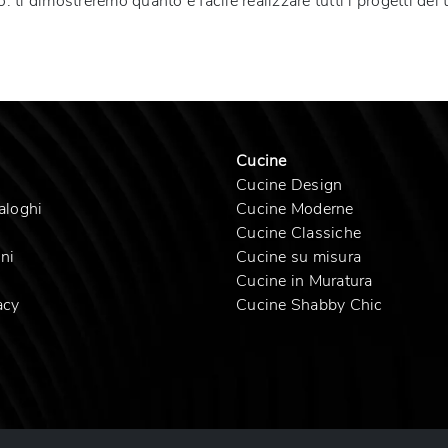
: ti dimostreremo quanto è facile realizzare tutti i progetti dei 
Cucine
Cucine Design
aloghi
Cucine Moderne
Cucine Classiche
ni
Cucine su misura
Cucine in Muratura
acy
Cucine Shabby Chic