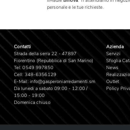
ilMadie
Binova
. Ti attendiamo in negozio
personale e le tue richieste.
Contatti
Azienda
Strada della serra 22 - 47897
Servizi
Fiorentino (Repubblica di San Marino)
Sfoglia Cat
Tel:
0549 997850
News
Cell:
348-6356129
Realizzazio
E-Mail:
info@gasperoniarredamenti.sm
Outlet
Da lunedi a sabato 09:00 - 12:00 /
Policy Priv
15:00 - 19:00
Domenica chiuso