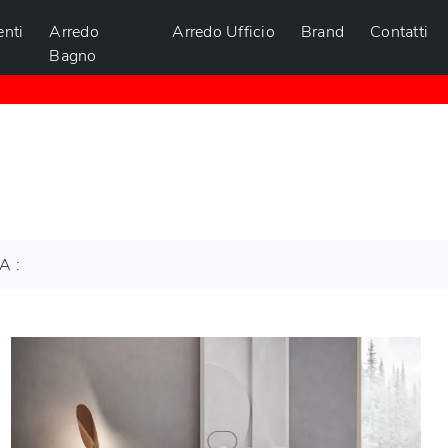
nti
Arredo
Arredo Ufficio
Brand
Contatti
Bagno
A :