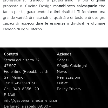
professionisti d'arredo ti proporranno le più originali
proposte di Cucine Design
monoblocco salvaspazio
che
fanno per te, garantendoti ottimi risultati. Ti forniamo una
grande varietà di materiali di qualità e di texture di design,
capaci di assecondare le esigenze individuali e ultimare
l'arredo di ogni interno.
Contatti
Azienda
Strada della serra 22 -
Servizi
47897
Sfoglia Cataloghi
Fiorentino (Repubblica di
News
San Marino)
Realizzazioni
Tel:
0549 997850
Outlet
Cell:
348-6356129
Policy Privacy
E-Mail:
info@gasperoniarredamenti.sm
Da lunedi a sabato 09:00 -