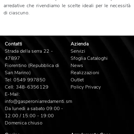
arredative che rivendiamo le scelte ideali per le necessità
di ciascuno.
Contatti
Azienda
Strada della serra 22 -
Servizi
47897
Sfoglia Cataloghi
Fiorentino (Repubblica di
News
San Marino)
Realizzazioni
Tel:
0549 997850
Outlet
Cell:
348-6356129
Policy Privacy
E-Mail:
info@gasperoniarredamenti.sm
Da lunedi a sabato 09:00 -
12:00 / 15:00 - 19:00
Domenica chiuso