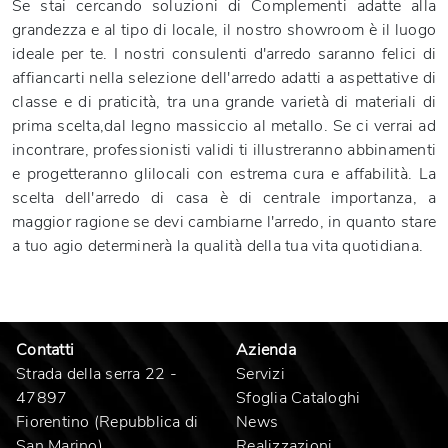
Se stai cercando soluzioni di Complementi adatte alla
grandezza e al tipo di locale, il nostro showroom è il luogo
ideale per te. I nostri consulenti d'arredo saranno felici di
affiancarti nella selezione dell'arredo adatti a aspettative di
classe e di praticità, tra una grande varietà di materiali di
prima scelta,dal legno massiccio al metallo. Se ci verrai ad
incontrare, professionisti validi ti illustreranno abbinamenti
e progetteranno glilocali con estrema cura e affabilità. La
scelta dell'arredo di casa è di centrale importanza, a
maggior ragione se devi cambiarne l'arredo, in quanto stare
a tuo agio determinerà la qualità della tua vita quotidiana.
Contatti
Azienda
Strada della serra 22 -
Servizi
47897
Sfoglia Cataloghi
Fiorentino (Repubblica di
News
San Marino)
Realizzazioni