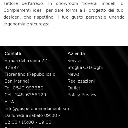
settore dell'arredo. In showroom troverai modelli di
Complementi ideali per dare forma a il progetto dei tuoi
desideri, che rispettino il tuo gusto personale unendo
ergonomia e sicurezza.
Contatti
Azienda
Strada della serra 22 -
Servizi
47897
Sfoglia Cataloghi
Fiorentino (Repubblica di
News
San Marino)
Realizzazioni
Tel:
0549 997850
Outlet
Cell:
348-6356129
Policy Privacy
E-Mail:
info@gasperoniarredamenti.sm
Da lunedi a sabato 09:00 -
12:00 / 15:00 - 19:00