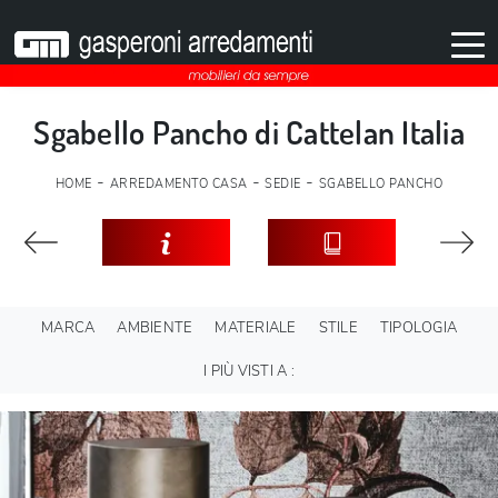
Sgabello Pancho di Cattelan Italia
-
-
-
HOME
ARREDAMENTO CASA
SEDIE
SGABELLO PANCHO
MARCA
AMBIENTE
MATERIALE
STILE
TIPOLOGIA
I PIÙ VISTI A :