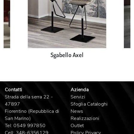
Sgabello Axel
Contatti
Azienda
Strada della serra 22 -
Servizi
47897
Sfoglia Cataloghi
Fiorentino (Repubblica di
News
San Marino)
Realizzazioni
Tel:
0549 997850
Outlet
Cell:
348-6356129
Policy Privacy