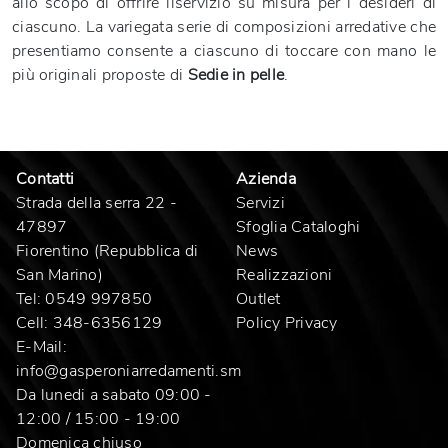
allo scopo di offrire ilservizio su misura per i desideri di
ciascuno. La variegata serie di composizioni arredative che
presentiamo consente a ciascuno di toccare con mano le
più originali proposte di
Sedie
in pelle
.
Contatti
Azienda
Strada della serra 22 -
Servizi
47897
Sfoglia Cataloghi
Fiorentino (Repubblica di
News
San Marino)
Realizzazioni
Tel:
0549 997850
Outlet
Cell:
348-6356129
Policy Privacy
E-Mail:
info@gasperoniarredamenti.sm
Da lunedi a sabato 09:00 -
12:00 / 15:00 - 19:00
Domenica chiuso