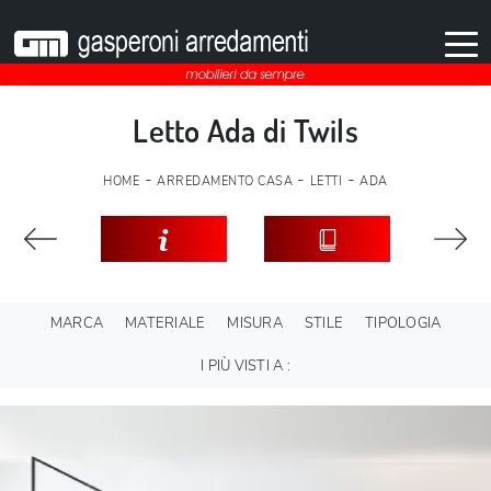
Letto Ada di Twils
-
-
-
HOME
ARREDAMENTO CASA
LETTI
ADA
MARCA
MATERIALE
MISURA
STILE
TIPOLOGIA
I PIÙ VISTI A :