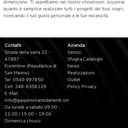
dimensione. Ti aspettiamo nel nostro showroom: scoprirai
quanto è semplice realizzare tutti i progetti dei tuoi sogni,
ricercando il tuo gusto personale e le tue necessità.
Contatti
Azienda
Strada della serra 22 -
Servizi
47897
Sfoglia Cataloghi
Fiorentino (Repubblica di
News
San Marino)
Realizzazioni
Tel:
0549 997850
Outlet
Cell:
348-6356129
Policy Privacy
E-Mail:
info@gasperoniarredamenti.sm
Da lunedi a sabato 09:00 -
12:00 / 15:00 - 19:00
Domenica chiuso