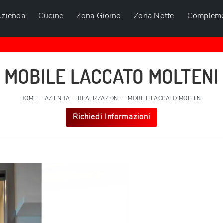
zienda
Cucine
Zona Giorno
Zona Notte
Compleme
MOBILE LACCATO MOLTENI
-
-
-
HOME
AZIENDA
REALIZZAZIONI
MOBILE LACCATO MOLTENI
Richiedi Informazioni