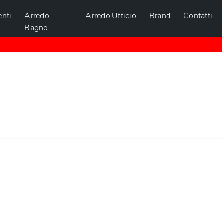
nti
Arredo
Arredo Ufficio
Brand
Contatti
Bagno