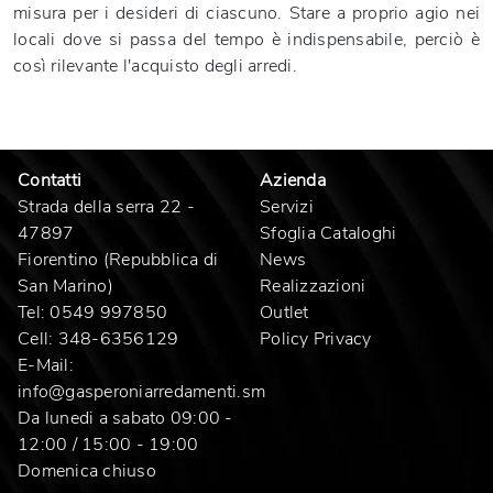
misura per i desideri di ciascuno. Stare a proprio agio nei
locali dove si passa del tempo è indispensabile, perciò è
così rilevante l'acquisto degli arredi.
Contatti
Azienda
Strada della serra 22 -
Servizi
47897
Sfoglia Cataloghi
Fiorentino (Repubblica di
News
San Marino)
Realizzazioni
Tel:
0549 997850
Outlet
Cell:
348-6356129
Policy Privacy
E-Mail:
info@gasperoniarredamenti.sm
Da lunedi a sabato 09:00 -
12:00 / 15:00 - 19:00
Domenica chiuso