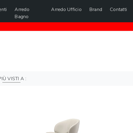
nti
Arredo
Arredo Ufficio
Brand
Contatti
Bagno
PIÙ VISTI A :