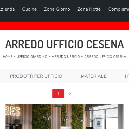
zienda
Cucine
Zona Giorno
Zona Notte
Compleme
ARREDO UFFICIO CESENA
-
-
-
HOME
UFFICIO GIARDINO
ARREDO UFFICIO
ARREDO UFFICIO CESENA
PRODOTTI PER UFFICIO
MATERIALE
I 
1
2