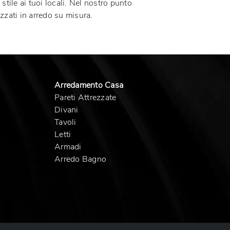
stile ai tuoi locali. Nel nostro punto
izzati in arredo su misura.
Arredamento Casa
Pareti Attrezzate
Divani
Tavoli
Letti
Armadi
Arredo Bagno