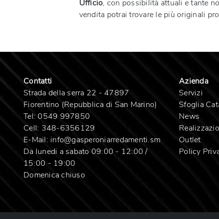
Ufficio
, con possibilità attuali e tante 
vendita potrai trovare le più originali p
Contatti
Azienda
Strada della serra 22 - 47897
Servizi
Fiorentino (Repubblica di San Marino)
Sfoglia Cat
Tel:
0549 997850
News
Cell:
348-6356129
Realizzazio
E-Mail:
info@gasperoniarredamenti.sm
Outlet
Da lunedi a sabato 09:00 - 12:00 /
Policy Priv
15:00 - 19:00
Domenica chiuso