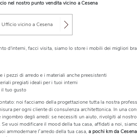
icio nel nostro punto vendita vicino a Cesena
o Ufficio vicino a Cesena
o d'interni, facci visita, siamo lo store i mobili dei migliori b
 i pezzi di arredo e i materiali anche preesistenti
ali pregiati ideali per i tuoi interni
il tuo gusto
ntato: noi facciamo della progettazione tutta la nostra profess
misura per ogni cliente di consulenza architettonica. In una co
ingombro degli arredi: se necessiti un aiuto, rivolgiti al nost
i. Se vuoi modificare il mood della tua casa, affidati a noi, si
 vuoi ammodernare l’arredo della tua casa,
a pochi km da Cesena 