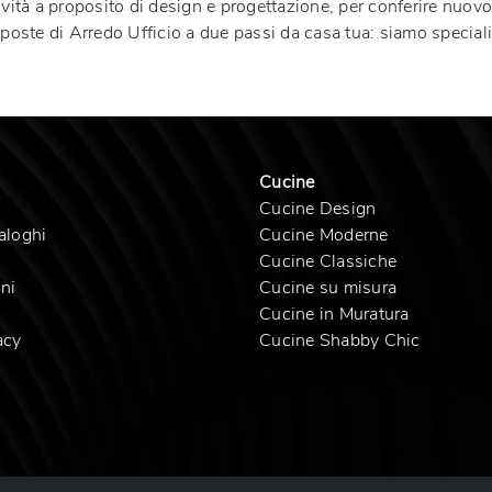
novità a proposito di design e progettazione, per conferire nuovo 
roposte di Arredo Ufficio a due passi da casa tua: siamo special
Cucine
Cucine Design
aloghi
Cucine Moderne
Cucine Classiche
ni
Cucine su misura
Cucine in Muratura
acy
Cucine Shabby Chic