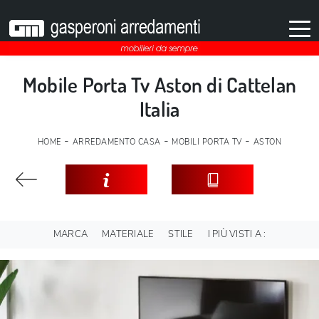
Mobile Porta Tv Aston di Cattelan
Italia
-
-
-
HOME
ARREDAMENTO CASA
MOBILI PORTA TV
ASTON
MARCA
MATERIALE
STILE
I PIÙ VISTI A :