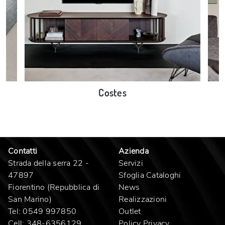
Costes
Contatti
Azienda
Strada della serra 22 -
Servizi
47897
Sfoglia Cataloghi
Fiorentino (Repubblica di
News
San Marino)
Realizzazioni
Tel:
0549 997850
Outlet
Cell:
348-6356129
Policy Privacy