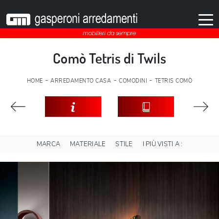
Comò Tetris di Twils
-
-
-
HOME
ARREDAMENTO CASA
COMODINI
TETRIS COMÒ
MARCA
MATERIALE
STILE
I PIÙ VISTI A :