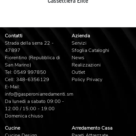
Cassettiera Elite
Contatti
Azienda
Strada della serra 22 -
Servizi
47897
Sfoglia Cataloghi
Fiorentino (Repubblica di
News
San Marino)
Realizzazioni
Tel:
0549 997850
Outlet
Cell:
348-6356129
Policy Privacy
E-Mail:
info@gasperoniarredamenti.sm
Da lunedi a sabato 09:00 -
12:00 / 15:00 - 19:00
Domenica chiuso
Cucine
Arredamento Casa
Cucine Design
Pareti Attrezzate