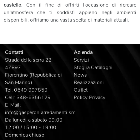
castello
. Con il fine di offrirti l'occasione di ricreare
un'atmosfera che ti soddisfi appieno negli ambienti
disponibili, offriamo una vasta scelta di materiali attuali.
Contatti
Azienda
Strada della serra 22 -
Servizi
47897
Sfoglia Cataloghi
Fiorentino (Repubblica di
News
San Marino)
Realizzazioni
Tel:
0549 997850
Outlet
Cell:
348-6356129
Policy Privacy
E-Mail:
info@gasperoniarredamenti.sm
Da lunedi a sabato 09:00 -
12:00 / 15:00 - 19:00
Domenica chiuso