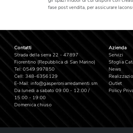
gli spazi indoor di cui disponi con crea
fase post vendita, per assicurare lacons
Contatti
Azienda
Strada della serra 22 - 47897
Servizi
Fiorentino (Repubblica di San Marino)
Sfoglia Cat
Tel:
0549 997850
News
Cell:
348-6356129
Realizzazio
E-Mail:
info@gasperoniarredamenti.sm
Outlet
Da lunedi a sabato 09:00 - 12:00 /
Policy Priv
15:00 - 19:00
Domenica chiuso