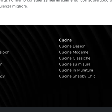
tività. Forniamo consulenza nell'arredamento, con sopraluogo pe
ulenza migliore.
Cucine
Cucine Design
aloghi
Cucine Moderne
Cucine Classiche
ni
Cucine su misura
Cucine in Muratura
acy
Cucine Shabby Chic