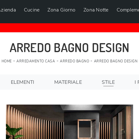
zienda
Cucine
Zona Giorno
Zona Notte
Compleme
ARREDO BAGNO DESIGN
-
-
-
HOME
ARREDAMENTO CASA
ARREDO BAGNO
ARREDO BAGNO DESIGN
ELEMENTI
MATERIALE
STILE
I 