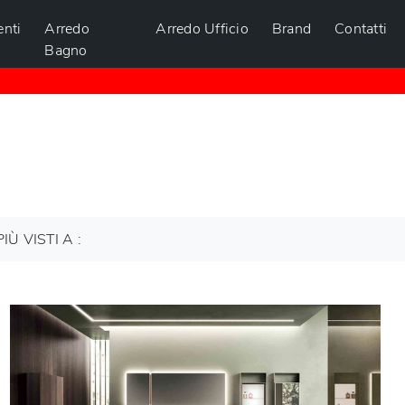
nti
Arredo
Arredo Ufficio
Brand
Contatti
Bagno
PIÙ VISTI A :