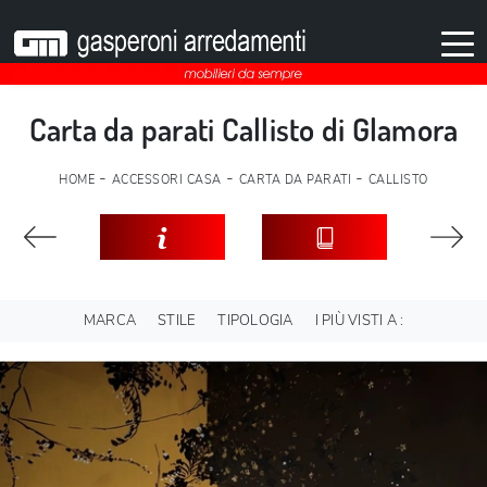
Carta da parati Callisto di Glamora
-
-
-
HOME
ACCESSORI CASA
CARTA DA PARATI
CALLISTO
MARCA
STILE
TIPOLOGIA
I PIÙ VISTI A :