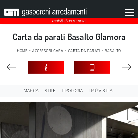
Carta da parati Basalto Glamora
-
-
-
HOME
ACCESSORI CASA
CARTA DA PARATI
BASALTO
MARCA
STILE
TIPOLOGIA
I PIÙ VISTI A :