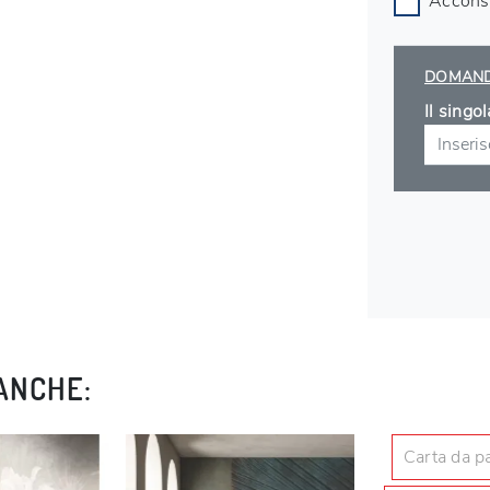
Acconse
DOMAND
Il singo
ANCHE:
Carta da p