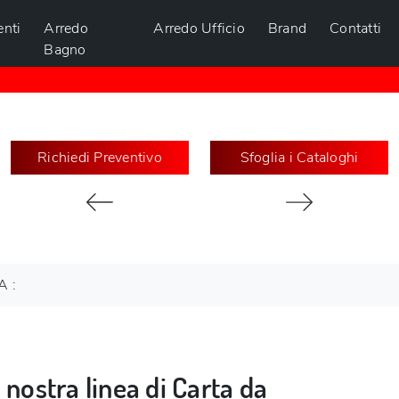
nti
Arredo
Arredo Ufficio
Brand
Contatti
Bagno
Richiedi Preventivo
Sfoglia i Cataloghi
A :
 nostra linea di Carta da