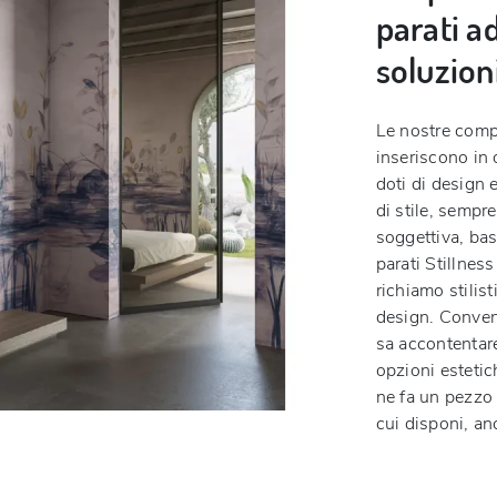
parati a
soluzion
Le nostre comp
inseriscono in
doti di design 
di stile, sempre
soggettiva, bas
parati Stillnes
richiamo stilis
design. Conveni
sa accontentare 
opzioni estetic
ne fa un pezzo 
cui disponi, an