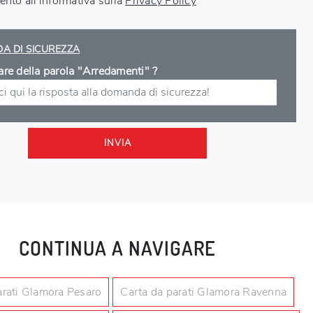
nto all'informativa sulla
Privacy Policy
A DI SICUREZZA
lare della parola "Arredamenti" ?
INVIA
CONTINUA A NAVIGARE
arati Glamora Pesaro
Carta da parati Glamora Ravenna