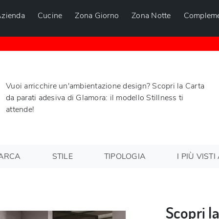
zienda
Cucine
Zona Giorno
Zona Notte
Compleme
Vuoi arricchire un'ambientazione design? Scopri la Carta
da parati adesiva di Glamora: il modello Stillness ti
attende!
ARCA
STILE
TIPOLOGIA
I PIÙ VISTI 
Scopri la