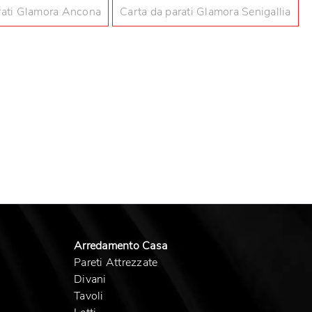
rati Glamora Ancona
Carta da parati Glamora Senigallia
Intonaco
Pa
Arredamento Casa
Pareti Attrezzate
Divani
Tavoli