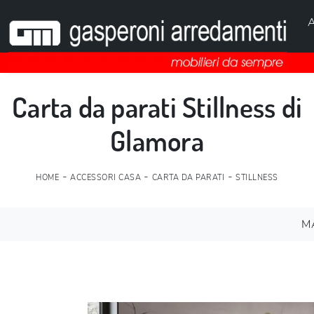
A
Carta da parati Stillness di
Glamora
-
-
-
HOME
ACCESSORI CASA
CARTA DA PARATI
STILLNESS
M